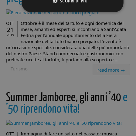
SCOPRI DI PIÙ
Ottobre è il mese del tartufo e ogni domenica del
OTT
Strettamente necessari
Performance
21
mese, amanti ed esperti si incontrano a Sant’Agata
Targeting
Funzionalità
Non classificati
Feltria per l’annuale appuntamento della Fiera
2019
nazionale del tartufo bianco pregiato. L’evento è
I cookie strettamente necessari consentono le
un’occasione speciale, considerata una delle più importanti
funzionalità principali del sito web come l'accesso
del nostro Paese. Stand commerciali e gastronomici con
dell'utente e la gestione dell'account. Il sito web non
prelibate ricette al tartufo, ti portano alla scoperta e ...
può essere utilizzato correttamente senza i cookie
strettamente necessari.
Turismo
read more →
Provider /
Nome
Scadenza
De
Dominio
VISITOR_PRIVACY_METADATA
5 mesi 4
Qu
YouTube
settimane
vi
.youtube.com
Summer Jamboree, gli anni ’40
e
ut
me
le 
’50 riprendono vita!
co
pr
de
la 
in
con
Immagina di fare un salto nel passato: musica
OTT
Reg