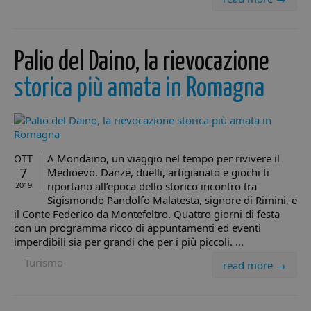
proprietari di siti
finale util
Web di
sito Web 
monitorare il
qualsiasi
comportamento
pubblicit
dei visitatori
l'utente f
misurando le
Palio del Daino, la rievocazione
potrebbe 
prestazioni del
visto prim
sito. Questo
visitare il 
storica più amata in Romagna
cookie identifica
Web.
la sorgente di
traffico verso il
YSC
Sessione
Questo co
Google LLC
sito, così Google
impostat
.youtube.com
Analytics può
YouTube 
dire ai proprietar
tenere tra
del sito da dove
delle
provengono i
visualizza
A Mondaino, un viaggio nel tempo per rivivere il
OTT
visitatori quand
dei video
7
Medioevo. Danze, duelli, artigianato e giochi ti
arrivano sul sito.
incorporat
Il cookie ha una
riportano all’epoca dello storico incontro tra
2019
durata di 6 mesi
hcc_uid
www.minicity.it
1 mese 4
Questo c
Sigismondo Pandolfo Malatesta, signore di Rimini, e
e viene
settimane
viene util
aggiornato ogni
il Conte Federico da Montefeltro. Quattro giorni di festa
per identi
volta che i dati
visitatori 
con un programma ricco di appuntamenti ed eventi
vengono inviati 
monitorar
Google Analytics
imperdibili sia per grandi che per i più piccoli. ...
loro inter
sul sito w
_ga_98FWSF5QEH
.minicity.it
1 anno 1
Questo cookie
Turismo
Aiuta ad
read more →
mese
viene utilizzato
analizzare 
da Google
comport
Analytics per
degli uten
mantenere lo
migliorare
stato della
funzionali