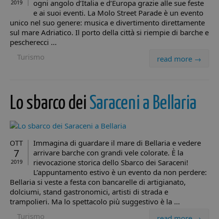
ogni angolo d’Italia e d’Europa grazie alle sue feste
2019
Co
Sc
e ai suoi eventi. La Molo Street Parade è un evento
ri
unico nel suo genere: musica e divertimento direttamente
pr
co
sul mare Adriatico. Il porto della città si riempie di barche e
co
pescherecci ...
vis
ne
Turismo
read more →
il
co
Co
Sc
fu
co
Lo sbarco dei
Saraceni a Bellaria
Provider /
Nome
Scadenza
Descrizione
Immagina di guardare il mare di Bellaria e vedere
OTT
Provider /
Dominio
Nome
Scadenza
Descrizione
7
arrivare barche con grandi vele colorate. È la
Dominio
Provider /
Nome
Scadenza
Descrizione
__Secure-YNID
.youtube.com
5 mesi 4
Dominio
Provider /
rievocazione storica dello Sbarco dei Saraceni!
2019
Nome
Scadenza
Descrizio
settimane
epuModal
.minicity.it
1
Dominio
L’appuntamento estivo è un evento da non perdere:
settimana
__utmz
5 mesi 4
Questo è uno de
Google
__Secure-
.youtube.com
5 mesi 4
Bellaria si veste a festa con bancarelle di artigianato,
settimane
quattro cookie
_gcl_au
LLC
2 mesi 4
Questo co
Google LLC
ROLLOUT_TOKEN
settimane
principali
.minicity.it
settimane
impostat
.minicity.it
dolciumi, stand gastronomici, artisti di strada e
impostati dal
Doublecli
trampolieri. Ma lo spettacolo più suggestivo è la ...
servizio Google
fornisce
Analytics che
informazi
Turismo
consente ai
read more →
come l'ut