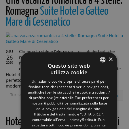
Una vacanza romantica a 4 stelle:
Romagna
Suite Hotel a Gatteo
Mare di Cesenatico
Chi ama lo stile e l’eleganza, i piccoli dettagli che
GIU
26
rendono ogni ambiente raffinato e luminoso, chi
×
non vuole rinunciare ai servizi più moderni e
2020
Questo sito web
desidera vivere una vacanza slow, il Romagna Suite
utilizza cookie
Hotel 4 stelle a Gatteo Mare di Cesenatico è il luogo
ITALIAN
perfetto! Totalmente rinnovato con scelte precise di
Utilizziamo cookie propri e di terze parti per
ENGLISH
moderno design e confortevole ...
finalità: tecniche (necessari per la navigazione),
analitiche (per le statistiche) e cookie traccianti /
Turismo
GERMAN
read more →
di profilazione (relativi alle Tue preferenze) per
mostrarti pubblicità personalizzata sulla base
FRENCH
della navigazione delle pagine del sito.
RUSSIAN
Il titolare del trattamento è “EDITA S.R.L.”,
Hotel Fedora: tutto ciò che cerchi
contattabile all'email: privacy@edita.it. Puoi
accettare tutti i cookie premendo il pulsante