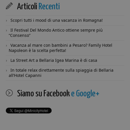
combinazione
sito web 
Articoli
Recenti
con il cookie
utilizzand
__utmb per
nuova o l
identificare
vecchia
nuove sessioni /
Scopri tutti i mood di una vacanza in Romagna!
versione
visite per i
dell'interf
visitatori di
di Youtub
Il Festival Del Mondo Antico ottiene sempre più
ritorno. Quando
“Consenso”
viene utilizzato
da Google
Analytics, quest
Vacanza al mare con bambini a Pesaro? Family Hotel
è sempre un
Napoleon è la scelta perfetta!
cookie di
sessione che
La Street Art a Bellaria Igea Marina è di casa
viene distrutto
quando l'utente
chiude il
In totale relax direttamente sulla spiaggia di Bellaria
browser.
all’Hotel Capanni
Laddove è visto
come un cookie
persistente, è
quindi probabil
Siamo su Facebook
e Google+
che sia una
tecnologia
diversa che
imposta il
cookie.
__utmt
9 minuti
Questo cookie è
Google
57
impostato da
LLC
secondi
Google Analytics
.minicity.it
Secondo la loro