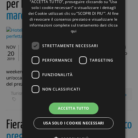
per la
tua vacanza perfetta al
“ACCETTA TUTTO”, proseguire cliccando su “Usa
solo i cookie necessari” o visualizzare i dettagli
mare di Riccione
dei Cookie utilizzati clic su “SCOPRI DI PIU'”. Al fine
di revocare il consenso prestato e visualizzare le
informazioni complete sul trattamento dati
clicca
qui
STRETTAMENTE NECESSARI
L’Hotel Fedora a Riccione è un tre stelle con tutti i
NOV
20
servizi indispensabili per rendere il tuo soggiorno
un momento di totale relax e puro piacere.
2019
PERFORMANCE
TARGETING
Qualsiasi sia il motivo, che ti porta a Riccione, un
weekend romantico, un congresso, una gara sportiva,
FUNZIONALITÀ
un’occasione per girovagare con la tua bici o trascorrere
del prezioso tempo ...
NON CLASSIFICATI
Turismo
read more →
Riccione
servizi hotel
ACCETTA TUTTO
Fiera nazionale del
tartufo bianco
USA SOLO I COOKIE NECESSARI
pregiato