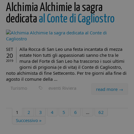
sessione.
sito in ba
Alchimia Alchimie la sagra
esigenze 
__utmc
Sessione
Questo è uno de
Google
utenti.
quattro cookie
dedicata
al Conte di Cagliostro
LLC
principali
.minicity.it
IDE
1 anno 3
Questo co
Google LLC
impostati dal
settimane
impostat
.doubleclick.net
servizio Google
Doublecli
Analytics che
fornisce
consente ai
informazi
proprietari di siti
come l'ut
web di
finale util
Alla Rocca di San Leo una festa incantata di mezza
SET
monitorare il
sito Web 
comportamento
20
qualsiasi
estate Non tutti gli appassionati sanno che tra le
dei visitatori e
pubblicit
mura del Forte di San Leo ha trascorso i suoi ultimi
2019
misurare le
l'utente f
prestazioni del
giorni di prigionia (e di vita) il Conte di Cagliostro,
potrebbe 
sito. Non è
visto prim
noto alchimista di fine Settecento. Per tre giorni alla fine di
utilizzato nella
visitare il 
agosto il comune della ...
maggior parte
Web.
dei siti ma è
impostato per
Turismo
eventi Riviera
VISITOR_INFO1_LIVE
5 mesi 4
Questo co
Google LLC
read more →
consentire
settimane
impostat
.youtube.com
l'interoperabilità
Youtube 
con la versione
tenere tra
precedente del
delle pre
codice di Google
dell'utent
1
2
3
4
5
6
…
62
Analytics noto
video di
come Urchin. In
Youtube
Successivo »
queste versioni
incorporat
precedenti
siti; può 
questo è stato
determina
utilizzato in
il visitato