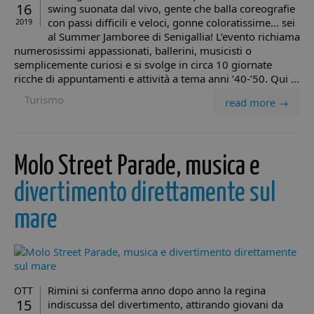
su
16
swing suonata dal vivo, gente che balla coreografie
de
con passi difficili e veloci, gonne coloratissime… sei
2019
ri
va
al Summer Jamboree di Senigallia! L’evento richiama
e 
numerosissimi appassionati, ballerini, musicisti o
su
ga
semplicemente curiosi e si svolge in circa 10 giornate
ch
ricche di appuntamenti e attività a tema anni ’40-’50. Qui ...
pr
si
Turismo
read more →
ne
fu
__cf_bm
29 minuti
Qu
Cloudflare
57
vi
Inc.
secondi
ut
.twitter.com
Molo Street Parade, musica e
di
um
Ci
divertimento direttamente sul
va
per
We
mare
ef
ra
sul
pr
We
CookieScriptConsent
4
Qu
CookieScript
Rimini si conferma anno dopo anno la regina
OTT
settimane
vi
.minicity.it
2 giorni
uti
15
indiscussa del divertimento, attirando giovani da
se