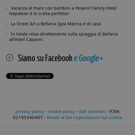
Reg
Vacanza al mare con bambini a Pesaro? Family Hotel
su
de
Napoleon è la scelta perfetta!
ri
va
La Street Art a Bellaria Igea Marina è di casa
e 
su
ga
In totale relax direttamente sulla spiaggia di Bellaria
ch
all’Hotel Capanni
pr
si
ne
fu
Siamo su Facebook
e Google+
__cf_bm
29 minuti
Qu
Cloudflare
57
vi
Inc.
secondi
ut
.twitter.com
di
um
Ci
va
per
We
ef
ra
sul
privacy policy
-
cookie policy
-
dati societari
-
P.IVA
pr
02195340407
-
Rivedi le tue impostazioni sui cookie
We
CookieScriptConsent
4
Qu
CookieScript
settimane
vi
.minicity.it
2 giorni
uti