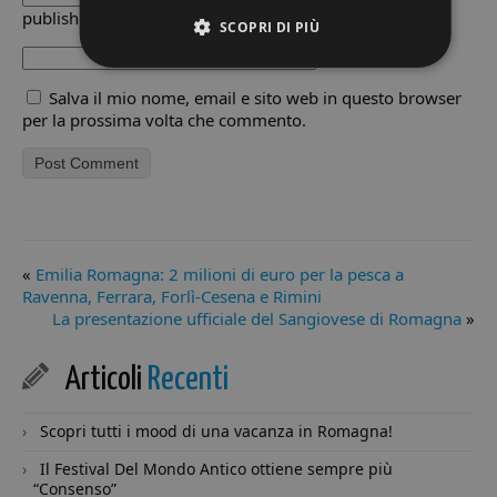
published)(required)
SCOPRI DI PIÙ
Website
Salva il mio nome, email e sito web in questo browser
Strettamente necessari
Performance
per la prossima volta che commento.
Targeting
Funzionalità
Non classificati
I cookie strettamente necessari consentono le
funzionalità principali del sito web come l'accesso
dell'utente e la gestione dell'account. Il sito web non
può essere utilizzato correttamente senza i cookie
strettamente necessari.
«
Emilia Romagna: 2 milioni di euro per la pesca a
Provider /
Ravenna, Ferrara, Forlì-Cesena e Rimini
Nome
Scadenza
De
Dominio
La presentazione ufficiale del Sangiovese di Romagna
»
VISITOR_PRIVACY_METADATA
5 mesi 4
Qu
YouTube
settimane
vi
.youtube.com
ut
Articoli
Recenti
me
le 
co
Scopri tutti i mood di una vacanza in Romagna!
pr
de
la 
Il Festival Del Mondo Antico ottiene sempre più
in
“Consenso”
con