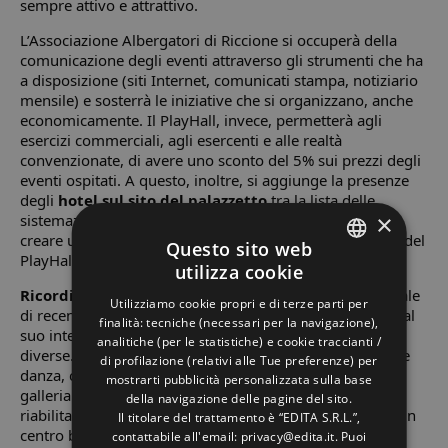
sempre attivo e attrattivo.
L’Associazione Albergatori di Riccione si occuperà della
comunicazione degli eventi attraverso gli strumenti che ha
a disposizione (siti Internet, comunicati stampa, notiziario
mensile) e sosterrà le iniziative che si organizzano, anche
economicamente. Il PlayHall, invece, permetterà agli
esercizi commerciali, agli esercenti e alle realtà
convenzionate, di avere uno sconto del 5% sui prezzi degli
eventi ospitati. A questo, inoltre, si aggiunge la presenze
degli
hotel sul sito del palazzetto
tra la lista delle
×
sistemazioni “consigliate”. Lo scopo è anche quello di
creare un evento di forte richiamo nazionale, che faccia del
Questo sito web
PlayHall un punto di ritrovo ben riconoscibile.
utilizza cookie
ITALIAN
Ricordiamo che il PlayHall
è un palazzo multifunzionale
Utilizziamo cookie propri e di terze parti per
di recente costruzione: inaugurato nel dicembre scorso al
ENGLISH
finalità: tecniche (necessari per la navigazione),
suo interno ospita spazi pensati per ospitare attività
analitiche (per le statistiche) e cookie traccianti /
GERMAN
diverse. Oggi dispone delle strutture per discipline come
di profilazione (relativi alle Tue preferenze) per
danza, canto e sport di ogni genere. Ha, inoltre, una
mostrarti pubblicità personalizzata sulla base
FRENCH
galleria commerciale, bar, pub, ristoranti, un centro di
della navigazione delle pagine del sito.
riabilitazione sportiva, uno di micro-chirugia estetica e un
RUSSIAN
Il titolare del trattamento è “EDITA S.R.L.”,
centro benessere.
contattabile all'email: privacy@edita.it. Puoi