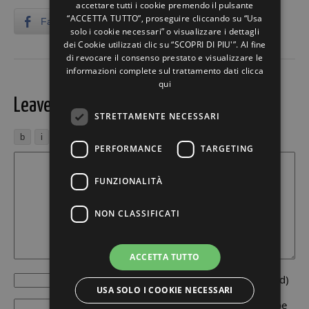
accettare tutti i cookie premendo il pulsante
“ACCETTA TUTTO”, proseguire cliccando su “Usa
Facebook
Twitter
LinkedIn
solo i cookie necessari” o visualizzare i dettagli
dei Cookie utilizzati clic su “SCOPRI DI PIU'”. Al fine
di revocare il consenso prestato e visualizzare le
informazioni complete sul trattamento dati
clicca
qui
Leave a Reply
STRETTAMENTE NECESSARI
PERFORMANCE
TARGETING
FUNZIONALITÀ
NON CLASSIFICATI
ACCETTA TUTTO
Author
(required)
USA SOLO I COOKIE NECESSARI
Email
(will not be