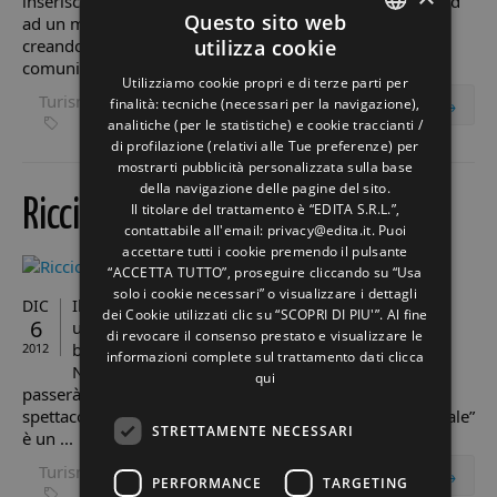
inserisce o fa riferimento ad un prodotto commerciale od
Questo sito web
ad un marchio, all’interno di un contenuto narrativo,
creando della pubblicità indiretta. Questa forma di
utilizza cookie
ITALIAN
comunicazione, considerata per ...
Utilizziamo cookie propri e di terze parti per
ENGLISH
Turismo
finalità: tecniche (necessari per la navigazione),
read more →
eventi Riviera
Riccione
analitiche (per le statistiche) e cookie traccianti /
GERMAN
di profilazione (relativi alle Tue preferenze) per
mostrarti pubblicità personalizzata sulla base
FRENCH
della navigazione delle pagine del sito.
Riccione invasa dai
Babbi Natale
RUSSIAN
Il titolare del trattamento è “EDITA S.R.L.”,
contattabile all'email: privacy@edita.it. Puoi
accettare tutti i cookie premendo il pulsante
“ACCETTA TUTTO”, proseguire cliccando su “Usa
solo i cookie necessari” o visualizzare i dettagli
Il prossimo 23 dicembre Riccione verrà invasa da
DIC
dei Cookie utilizzati clic su “SCOPRI DI PIU'”. Al fine
6
una marcia di uomini vestiti di rosso, con tanto di
di revocare il consenso prestato e visualizzare le
barba e cappello. Si tratta de “La Carica dei Babbi
2012
informazioni complete sul trattamento dati
clicca
Natale”, una camminata pacifica e colorata che
qui
passerà dal centro storico di Riccione con musica, canti,
spettacoli e tanto divertimento. “La Carica dei Babbi Natale”
STRETTAMENTE NECESSARI
è un ...
Turismo
read more →
PERFORMANCE
TARGETING
capodanno rimini
Riccione