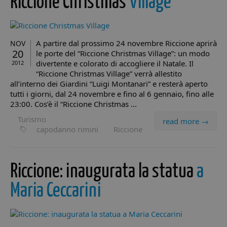
Riccione Christmas
Village
strettamente necessari.
Provider /
Nome
Scadenza
De
Dominio
VISITOR_PRIVACY_METADATA
5 mesi 4
Qu
YouTube
A partire dal prossimo 24 novembre Riccione aprirà
NOV
settimane
vi
.youtube.com
20
le porte del “Riccione Christmas Village”: un modo
ut
me
divertente e colorato di accogliere il Natale. Il
2012
le 
“Riccione Christmas Village” verrà allestito
co
pr
all’interno dei Giardini “Luigi Montanari” e resterà aperto
de
tutti i giorni, dal 24 novembre e fino al 6 gennaio, fino alle
la 
23:00. Cos’è il “Riccione Christmas ...
in
con
Reg
Turismo
read more →
su
capodanno rimini
Riccione
de
ri
va
e 
su
Riccione: inaugurata la statua
a
ga
ch
pr
Maria Ceccarini
si
ne
fu
__cf_bm
29 minuti
Qu
Cloudflare
57
vi
Inc.