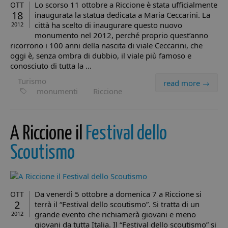
Lo scorso 11 ottobre a Riccione è stata ufficialmente
OTT
secondi
ut
.twitter.com
di
18
inaugurata la statua dedicata a Maria Ceccarini. La
um
città ha scelto di inaugurare questo nuovo
2012
Ci
va
monumento nel 2012, perché proprio quest’anno
per
ricorrono i 100 anni della nascita di viale Ceccarini, che
We
ef
oggi è, senza ombra di dubbio, il viale più famoso e
ra
conosciuto di tutta la ...
sul
pr
Turismo
read more →
We
monumenti
Riccione
CookieScriptConsent
4
Qu
CookieScript
settimane
vi
.minicity.it
2 giorni
uti
se
Co
A Riccione il
Festival dello
Sc
ri
pr
Scoutismo
co
co
vis
ne
il
co
Da venerdì 5 ottobre a domenica 7 a Riccione si
OTT
Co
2
terrà il “Festival dello scoutismo”. Si tratta di un
Sc
fu
grande evento che richiamerà giovani e meno
2012
co
giovani da tutta Italia. Il “Festival dello scoutismo” si