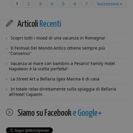
l'utente f
1
2
3
4
5
6
7
Successivo »
prestazioni del
potrebbe 
sito. Non è
visto prim
utilizzato nella
visitare il 
maggior parte
Web.
dei siti ma è
Articoli
Recenti
impostato per
VISITOR_INFO1_LIVE
5 mesi 4
Questo co
Google LLC
consentire
settimane
impostat
.youtube.com
l'interoperabilità
Youtube 
con la versione
Scopri tutti i mood di una vacanza in Romagna!
tenere tra
precedente del
delle pre
codice di Google
dell'utent
Il Festival Del Mondo Antico ottiene sempre più
Analytics noto
video di
“Consenso”
come Urchin. In
Youtube
queste versioni
incorporat
precedenti
Vacanza al mare con bambini a Pesaro? Family Hotel
siti; può 
questo è stato
determina
Napoleon è la scelta perfetta!
utilizzato in
il visitato
combinazione
sito web 
La Street Art a Bellaria Igea Marina è di casa
con il cookie
utilizzand
__utmb per
nuova o l
identificare
vecchia
In totale relax direttamente sulla spiaggia di Bellaria
nuove sessioni /
versione
all’Hotel Capanni
visite per i
dell'interf
visitatori di
di Youtub
ritorno. Quando
viene utilizzato
Siamo su Facebook
e Google+
da Google
Analytics, quest
è sempre un
cookie di
sessione che
viene distrutto