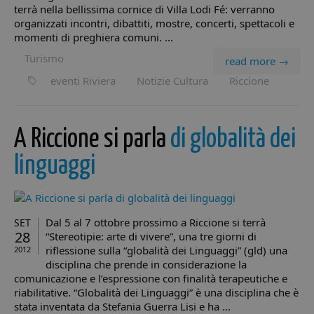
terrà nella bellissima cornice di Villa Lodi Fé: verranno
organizzati incontri, dibattiti, mostre, concerti, spettacoli e
momenti di preghiera comuni. ...
Provider /
Turismo
Nome
Scadenza
Descrizione
read more →
Provider /
Dominio
Nome
Scadenza
Descrizione
Dominio
Provider /
eventi Riviera
Nome
Notizie Cultura
Scadenza
Riccione
Descrizione
__Secure-YNID
.youtube.com
5 mesi 4
Dominio
Provider /
Nome
Scadenza
Descrizio
settimane
epuModal
.minicity.it
1
Dominio
settimana
__utmz
5 mesi 4
Questo è uno de
Google
__Secure-
.youtube.com
5 mesi 4
settimane
quattro cookie
_gcl_au
LLC
2 mesi 4
Questo co
Google LLC
ROLLOUT_TOKEN
settimane
principali
.minicity.it
settimane
impostat
.minicity.it
A Riccione si parla
di globalità dei
impostati dal
Doublecli
servizio Google
fornisce
Analytics che
informazi
linguaggi
consente ai
come l'ut
proprietari di siti
finale util
Web di
sito Web 
monitorare il
qualsiasi
comportamento
pubblicit
dei visitatori
l'utente f
Dal 5 al 7 ottobre prossimo a Riccione si terrà
SET
misurando le
potrebbe 
prestazioni del
28
visto prim
“Stereotipie: arte di vivere”, una tre giorni di
sito. Questo
visitare il 
riflessione sulla “globalità dei Linguaggi” (gld) una
2012
cookie identifica
Web.
la sorgente di
disciplina che prende in considerazione la
traffico verso il
YSC
Sessione
Questo co
Google LLC
comunicazione e l’espressione con finalità terapeutiche e
sito, così Google
impostat
.youtube.com
riabilitative. “Globalità dei Linguaggi” è una disciplina che è
Analytics può
YouTube 
dire ai proprietar
tenere tra
stata inventata da Stefania Guerra Lisi e ha ...
del sito da dove
delle