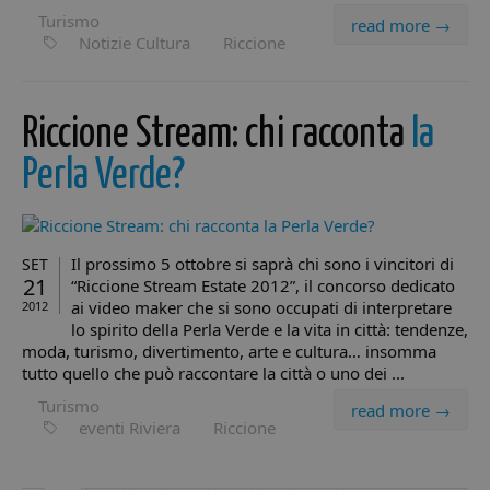
provengono i
visualizza
Turismo
read more →
visitatori quand
dei video
Notizie Cultura
Riccione
arrivano sul sito.
incorporat
Il cookie ha una
durata di 6 mesi
hcc_uid
www.minicity.it
1 mese 4
Questo c
e viene
settimane
viene util
aggiornato ogni
per identi
volta che i dati
visitatori 
Riccione Stream: chi racconta
la
vengono inviati 
monitorar
Google Analytics
loro inter
Perla Verde?
sul sito w
_ga_98FWSF5QEH
.minicity.it
1 anno 1
Questo cookie
Aiuta ad
mese
viene utilizzato
analizzare 
da Google
comport
Analytics per
degli uten
mantenere lo
migliorare
stato della
funzionali
Il prossimo 5 ottobre si saprà chi sono i vincitori di
SET
sessione.
sito in ba
21
“Riccione Stream Estate 2012”, il concorso dedicato
esigenze 
__utmc
Sessione
Questo è uno de
ai video maker che si sono occupati di interpretare
Google
2012
utenti.
quattro cookie
LLC
lo spirito della Perla Verde e la vita in città: tendenze,
principali
.minicity.it
IDE
1 anno 3
Questo co
Google LLC
moda, turismo, divertimento, arte e cultura… insomma
impostati dal
settimane
impostat
.doubleclick.net
servizio Google
Doublecli
tutto quello che può raccontare la città o uno dei ...
Analytics che
fornisce
consente ai
informazi
Turismo
read more →
proprietari di siti
come l'ut
eventi Riviera
Riccione
web di
finale util
monitorare il
sito Web 
comportamento
qualsiasi
dei visitatori e
pubblicit
misurare le