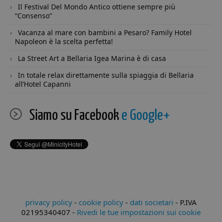
in
Il Festival Del Mondo Antico ottiene sempre più
con
“Consenso”
Reg
su
de
Vacanza al mare con bambini a Pesaro? Family Hotel
ri
Napoleon è la scelta perfetta!
va
e 
La Street Art a Bellaria Igea Marina è di casa
su
ga
ch
In totale relax direttamente sulla spiaggia di Bellaria
pr
all’Hotel Capanni
si
ne
fu
Siamo su Facebook
e Google+
__cf_bm
29 minuti
Qu
Cloudflare
57
vi
Inc.
secondi
ut
.twitter.com
di
um
Ci
va
per
We
ef
ra
sul
pr
privacy policy
-
cookie policy
-
dati societari
-
P.IVA
We
02195340407
-
Rivedi le tue impostazioni sui cookie
CookieScriptConsent
4
Qu
CookieScript