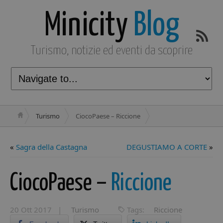
Minicity
Blog
Turismo, notizie ed eventi da scoprire
Turismo
CiocoPaese – Riccione
«
Sagra della Castagna
DEGUSTIAMO A CORTE
»
CiocoPaese –
Riccione
20 Ott 2017 |
Turismo
Tags:
Riccione