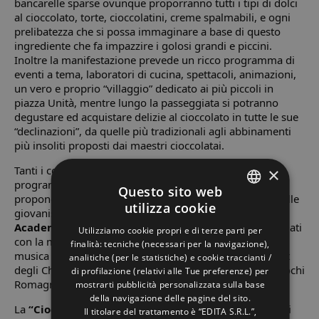
bancarelle sparse ovunque proporranno tutti i tipi di dolci
al cioccolato, torte, cioccolatini, creme spalmabili, e ogni
prelibatezza che si possa immaginare a base di questo
ingrediente che fa impazzire i golosi grandi e piccini.
Inoltre la manifestazione prevede un ricco programma di
eventi a tema, laboratori di cucina, spettacoli, animazioni,
un vero e proprio “villaggio” dedicato ai più piccoli in
piazza Unità, mentre lungo la passeggiata si potranno
degustare ed acquistare delizie al cioccolato in tutte le sue
“declinazioni”, da quelle più tradizionali agli abbinamenti
più insoliti proposti dai maestri cioccolatai.
Tanti i concerti di musica dal vivo e le varie esibizioni in
×
programma, da “I balconi dello Zecchino d’Oro”, che
Questo sito web
propone le canzoni per bambini più famose eseguite dalle
utilizza cookie
giovanissime voci della
V.Y.V.A. Very Young Vocal
ITALIAN
Academy
dirette dal Maestro Fabio Pecci, ai balli scatenati
Utilizziamo cookie propri e di terze parti per
ENGLISH
con la musica irresistibile di Radio Sabbia, oppure la
finalità: tecniche (necessari per la navigazione),
musica soft che accompagna le degustazioni del “Bistrot
analitiche (per le statistiche) e cookie traccianti /
GERMAN
degli Chef”, il cooking show a cura dell’Associazione Cuochi
di profilazione (relativi alle Tue preferenze) per
Romagnoli e le note raffinate del sax di Filippo Dionigi.
mostrarti pubblicità personalizzata sulla base
FRENCH
della navigazione delle pagine del sito.
La
“Cioco-Movida”
coinvolgerà tutte le vie e le piazze di
RUSSIAN
Il titolare del trattamento è “EDITA S.R.L.”,