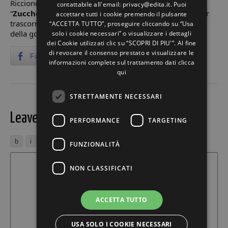
Riccione paese, con il laboratorio per bambini
contattabile all'email: privacy@edita.it. Puoi
“
Zucche&Cioccolato”
e le esibizioni di
Taekwondo
, per
accettare tutti i cookie premendo il pulsante
trascorrere una giornata all’insegna del divertimento e
“ACCETTA TUTTO”, proseguire cliccando su “Usa
della golosità.
solo i cookie necessari” o visualizzare i dettagli
dei Cookie utilizzati clic su “SCOPRI DI PIU'”. Al fine
di revocare il consenso prestato e visualizzare le
Facebook
Twitter
LinkedIn
informazioni complete sul trattamento dati
clicca
qui
STRETTAMENTE NECESSARI
Leave a Reply
PERFORMANCE
TARGETING
FUNZIONALITÀ
NON CLASSIFICATI
ACCETTA TUTTO
USA SOLO I COOKIE NECESSARI