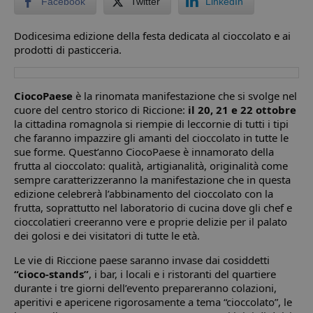
Facebook
Twitter
LinkedIn
Dodicesima edizione della festa dedicata al cioccolato e ai
prodotti di pasticceria.
CiocoPaese
è la rinomata manifestazione che si svolge nel
cuore del centro storico di Riccione:
il 20, 21 e 22 ottobre
la cittadina romagnola si riempie di leccornie di tutti i tipi
che faranno impazzire gli amanti del cioccolato in tutte le
sue forme. Quest’anno CiocoPaese è innamorato della
frutta al cioccolato: qualità, artigianalità, originalità come
sempre caratterizzeranno la manifestazione che in questa
edizione celebrerà l’abbinamento del cioccolato con la
frutta, soprattutto nel laboratorio di cucina dove gli chef e
cioccolatieri creeranno vere e proprie delizie per il palato
dei golosi e dei visitatori di tutte le età.
Le vie di Riccione paese saranno invase dai cosiddetti
“cioco-stands”
, i bar, i locali e i ristoranti del quartiere
durante i tre giorni dell’evento prepareranno colazioni,
aperitivi e apericene rigorosamente a tema “cioccolato”, le