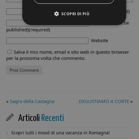
Author
(required)
SCOPRI DI PIÙ
Email
(will not be
published)(required)
Strettamente necessari
Performance
Website
Targeting
Funzionalità
Non classificati
Salva il mio nome, email e sito web in questo browser
per la prossima volta che commento.
I cookie strettamente necessari consentono le
funzionalità principali del sito web come l'accesso
dell'utente e la gestione dell'account. Il sito web non
può essere utilizzato correttamente senza i cookie
strettamente necessari.
Provider /
Nome
Scadenza
De
Dominio
«
Sagra della Castagna
DEGUSTIAMO A CORTE
»
VISITOR_PRIVACY_METADATA
5 mesi 4
Qu
YouTube
settimane
vi
.youtube.com
ut
me
Articoli
Recenti
le 
co
pr
de
Scopri tutti i mood di una vacanza in Romagna!
la 