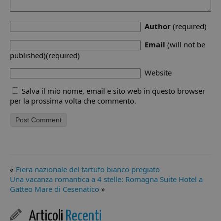
co
pr
de
la 
Author
(required)
in
con
Email
(will not be
Reg
su
published)(required)
de
ri
Website
va
e 
su
Salva il mio nome, email e sito web in questo browser
ga
per la prossima volta che commento.
ch
pr
si
ne
fu
__cf_bm
29 minuti
Qu
Cloudflare
57
vi
Inc.
secondi
ut
.twitter.com
di
«
Fiera nazionale del tartufo bianco pregiato
um
Ci
Una vacanza romantica a 4 stelle: Romagna Suite Hotel a
va
Gatteo Mare di Cesenatico
»
per
We
ef
ra
Articoli
Recenti
sul