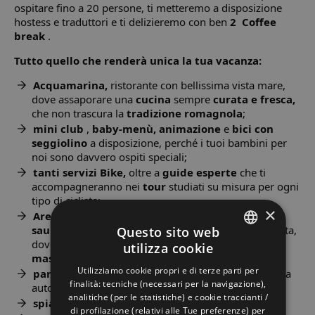
ospitare fino a 20 persone, ti metteremo a disposizione
hostess e traduttori e ti delizieremo con ben
2
Coffee
break
.
Tutto quello che renderà unica la tua vacanza:
Acquamarina,
ristorante con bellissima vista mare,
dove assaporare una
cucina
sempre
curata e fresca,
che non trascura la
tradizione romagnola
;
mini club
,
baby-menù, animazione
e
bici con
seggiolino
a disposizione, perché i tuoi bambini per
noi sono davvero ospiti speciali;
tanti servizi Bike,
oltre a
guide esperte
che ti
accompagneranno nei
tour
studiati su misura per ogni
tipo di ciclista;
×
Area Stone Wellness,
dove rigenerare il corpo con
sauna
,
bagno turco
,
idromassaggio
e, se non basta,
Questo sito web
dove farsi coccolare con
trattamenti estetici e
utilizza cookie
ITALIAN
massaggi rilassanti;
Utilizziamo cookie propri e di terze parti per
parcheggio privato,
così puoi dimenticarti della tua
ENGLISH
finalità: tecniche (necessari per la navigazione),
auto;
analitiche (per le statistiche) e cookie traccianti /
GERMAN
spiaggia convenzionata
con accesso diretto;
di profilazione (relativi alle Tue preferenze) per