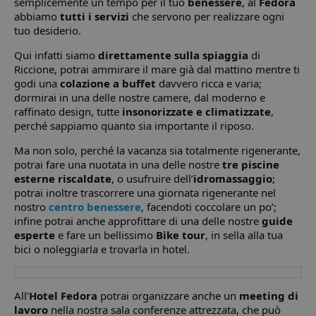
semplicemente un tempo per il tuo
benessere
, al
Fedora
abbiamo
tutti i servizi
che servono per realizzare ogni
tuo desiderio.
Qui infatti siamo
direttamente sulla spiaggia
di
Riccione, potrai ammirare il mare già dal mattino mentre ti
godi una
colazione a buffet
davvero ricca e varia;
dormirai in una delle nostre camere, dal moderno e
raffinato design, tutte
insonorizzate e climatizzate
,
perché sappiamo quanto sia importante il riposo.
Ma non solo, perché la vacanza sia totalmente rigenerante,
potrai fare una nuotata in una delle nostre
tre piscine
esterne riscaldate
, o usufruire dell’
idromassaggio
;
potrai inoltre trascorrere una giornata rigenerante nel
nostro
centro benessere
, facendoti coccolare un po’;
infine potrai anche approfittare di una delle nostre
guide
esperte
e fare un bellissimo
Bike tour
, in sella alla tua
bici o noleggiarla e trovarla in hotel.
All’
Hotel Fedora
potrai organizzare anche un
meeting di
lavoro
nella nostra sala conferenze attrezzata, che può