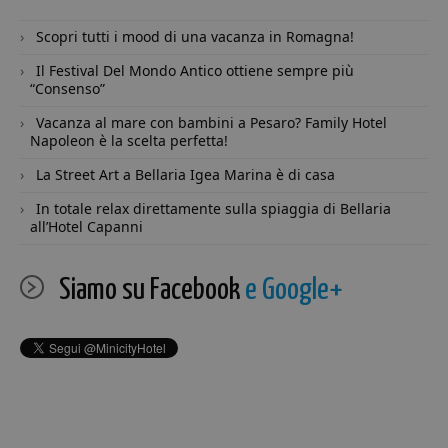
pr
We
Scopri tutti i mood di una vacanza in Romagna!
CookieScriptConsent
4
Qu
CookieScript
settimane
vi
.minicity.it
Il Festival Del Mondo Antico ottiene sempre più
2 giorni
uti
“Consenso”
se
Co
Vacanza al mare con bambini a Pesaro? Family Hotel
Sc
ri
Napoleon è la scelta perfetta!
pr
co
La Street Art a Bellaria Igea Marina è di casa
co
vis
ne
In totale relax direttamente sulla spiaggia di Bellaria
il
all’Hotel Capanni
co
Co
Sc
fu
Siamo su Facebook
e Google+
co
Provider /
Nome
Scadenza
Descrizione
Provider /
Dominio
Nome
Scadenza
Descrizione
Dominio
Provider /
Nome
Scadenza
Descrizione
__Secure-YNID
.youtube.com
5 mesi 4
Dominio
Provider /
Nome
Scadenza
Descrizio
settimane
epuModal
.minicity.it
1
Dominio