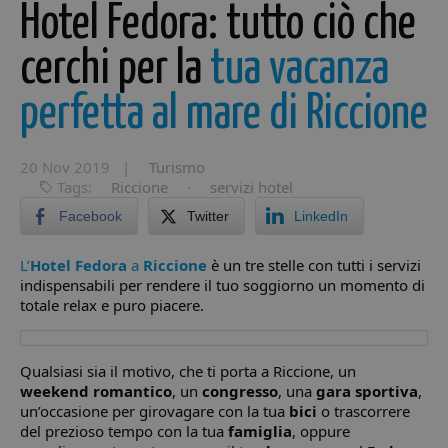
Hotel Fedora: tutto ciò che
cerchi per la
tua vacanza
perfetta al mare di Riccione
20 Nov 2019 |
Turismo
Tags:
Riccione
·
servizi hotel
Facebook
Twitter
LinkedIn
L’
Hotel Fedora
a
Riccione
è un tre stelle con tutti i servizi
indispensabili per rendere il tuo soggiorno un momento di
totale relax e puro piacere.
Qualsiasi sia il motivo, che ti porta a Riccione, un
weekend romantico
, un
congresso
, una
gara sportiva
,
un’occasione per girovagare con la tua
bici
o trascorrere
del prezioso tempo con la tua
famiglia
, oppure