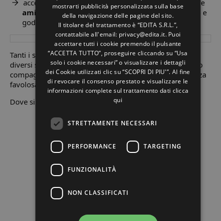
accesso in hotel e in camera anche con il tuo migliore
mostrarti pubblicità personalizzata sulla base
FRENCH
amico a quattro zampe
, per non lasciarlo mai solo e
della navigazione delle pagine del sito.
godervi una fantastica vacanza.
RUSSIAN
Il titolare del trattamento è “EDITA S.R.L.”,
contattabile all'email: privacy@edita.it. Puoi
accettare tutti i cookie premendo il pulsante
“ACCETTA TUTTO”, proseguire cliccando su “Usa
Tanti i servizi, diverse le formule di soggiorno, perché
solo i cookie necessari” o visualizzare i dettagli
diversi sono i nostri ospiti e diversi i loro desideri e i loro
dei Cookie utilizzati clic su “SCOPRI DI PIU'”. Al fine
compagni di viaggio, ma unico è l’obbiettivo: una vacanza
di revocare il consenso prestato e visualizzare le
favolosa!
informazioni complete sul trattamento dati
clicca
qui
Dove si trova l’hotel:
STRETTAMENTE NECESSARI
PERFORMANCE
TARGETING
FUNZIONALITÀ
NON CLASSIFICATI