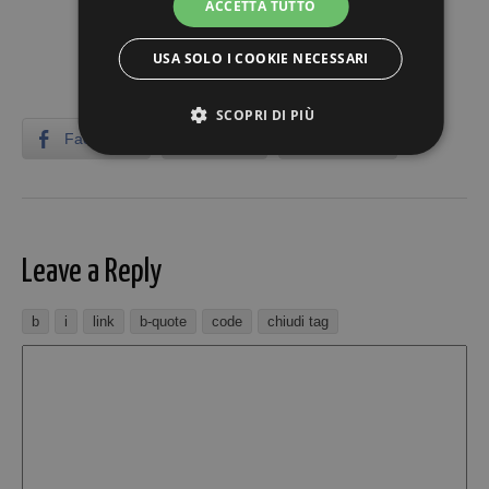
ACCETTA TUTTO
USA SOLO I COOKIE NECESSARI
SCOPRI DI PIÙ
Facebook
Twitter
LinkedIn
Strettamente necessari
Performance
Targeting
Funzionalità
Non classificati
Leave a Reply
I cookie strettamente necessari consentono le
funzionalità principali del sito web come l'accesso
dell'utente e la gestione dell'account. Il sito web non
può essere utilizzato correttamente senza i cookie
strettamente necessari.
Provider /
Nome
Scadenza
De
Dominio
VISITOR_PRIVACY_METADATA
5 mesi 4
Qu
YouTube
settimane
vi
.youtube.com
ut
me
le 